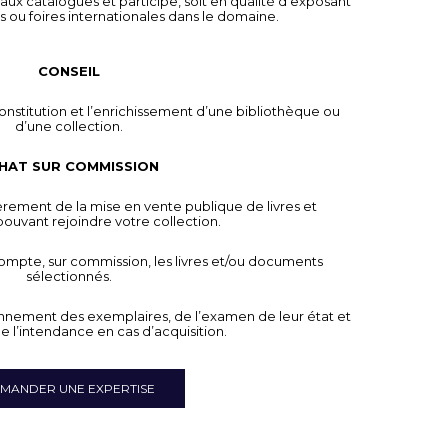
paux catalogues et participe, soit en qualité d’exposant
ns ou foires internationales dans le domaine.
CONSEIL
onstitution et l’enrichissement d’une bibliothèque ou
d’une collection.
HAT SUR COMMISSION
rement de la mise en vente publique de livres et
uvant rejoindre votre collection.
ompte, sur commission, les livres et/ou documents
sélectionnés.
nnement des exemplaires, de l’examen de leur état et
e l’intendance en cas d’acquisition.
MANDER UNE EXPERTISE