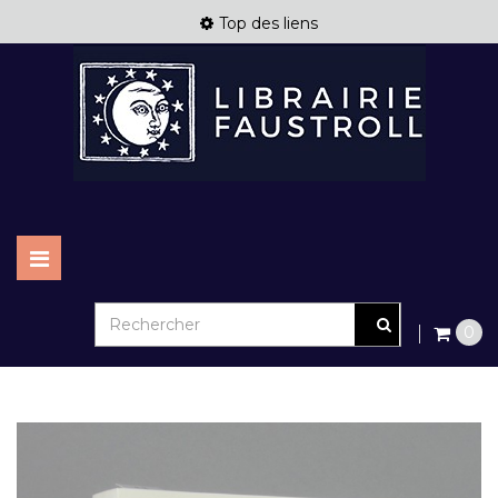
Top des liens
Basculer
la
navigation
0