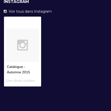
INSTAGRAM
Voir tous dans Instagram
Catalogue -
Automne 2015
Une photo publiée par Librairie Faustroll (@librairiefaustroll) le
14 