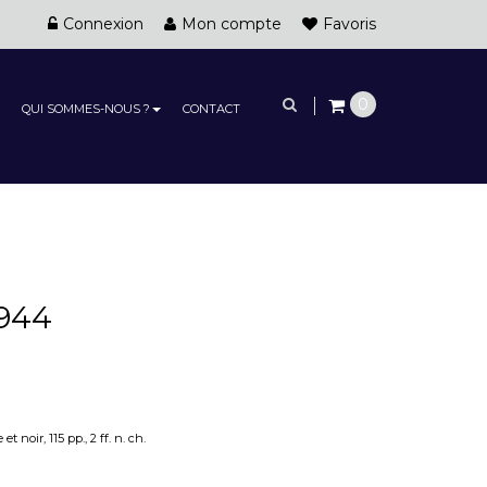
Connexion
Mon compte
Favoris
0
QUI SOMMES-NOUS ?
CONTACT
1944
 noir, 115 pp., 2 ff. n. ch.