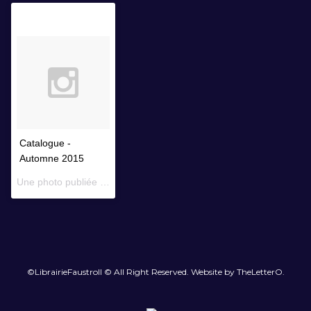
Catalogue -
Automne 2015
Une photo publiée par Librairie Faustroll (@librairiefaustroll) le
14 
©LibrairieFaustroll © All Right Reserved. Website by TheLetterO.