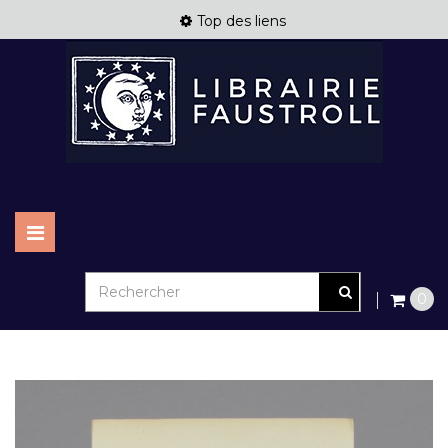
Top des liens
Basculer
la
navigation
0