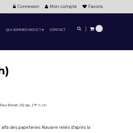
Connexion
Mon compte
Favoris
0
QUI SOMMES-NOUS ?
CONTACT
h)
ul Bonet, 252 pp., 2 ff. n. ch.
alfa des papeteries Navarre reliés d'après la