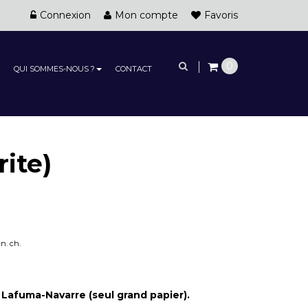
Connexion
Mon compte
Favoris
0
QUI SOMMES-NOUS ?
CONTACT
ite)
 n. ch.
l Lafuma-Navarre (seul grand papier).