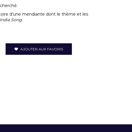
echerché.
stoire d'une mendiante dont le thème et les
India Song
.
AJOUTER AUX FAVORIS