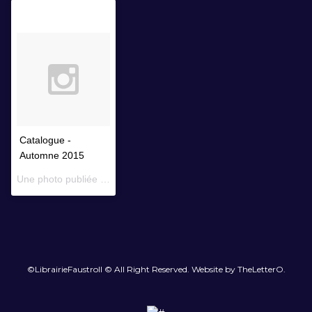
Catalogue -
Automne 2015
Une photo publiée par Librairie Faustroll (@librairiefaustroll) le
14 
©LibrairieFaustroll © All Right Reserved. Website by TheLetterO.