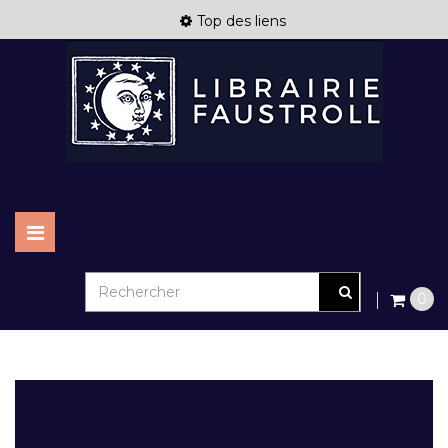
Top des liens
Basculer
la
navigation
0