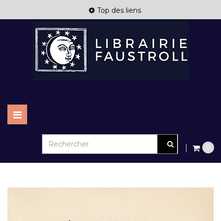
Top des liens
Basculer
la
navigation
0