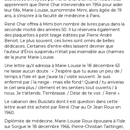
apprennent que René Char interviendra en 1954 pour aider
leur fille, Marie-Louise, surnommée Mimi, alors âgée de 19
ans, à s’inscrire à la faculté de médecine à Paris.
René Char offrira à Mimi bon nombre de livres parus dans la
seconde moitié des années 50. Il lui réservera également
des plaquettes à petit tirage éditées par Pierre André
Benoit. Le plus souvent, ces livres sont ornés de belles
dédicaces. Certaines d’entre-elles laissent deviner que
l’auteur d’Éros suspendu n’était pas insensible aux charmes
de la jeune Marie-Louise.
Une lettre qu'il adressa à Marie-Louise le 18 décembre 63
ne laisse aucun doute : « J'espère que tu auras un peu de /
temps à l'Isle et que j'aurai ta / visite souvent. Je suis
enfermé par / la neige - mais elle fond ! Quand / tu arriveras
le ciel sera plus / clément et les sentiers tout ouverts / à
nous. Je t'attends. T'embrasse. / Désir de te voir. / René ».
Le cabanon des Busclats dont il est question dans cette
lettre avait été acheté par René Char au Dr Jean Roux en
1960.
Diplômée de médecine, Marie-Louise Roux épousera à l’Isle
sur Sorgue le 18 décembre 1966, Pierre-Christian Taittinger,