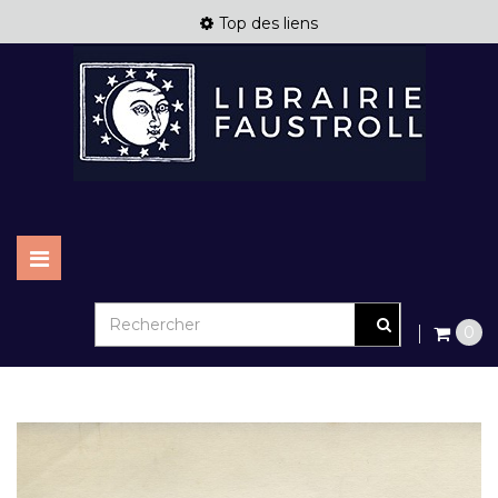
Top des liens
Basculer
la
navigation
0