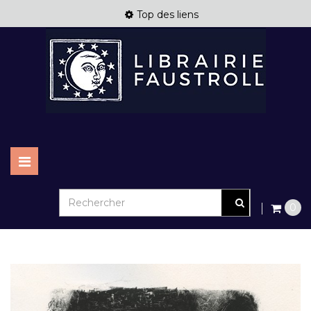
Top des liens
Basculer
la
navigation
0