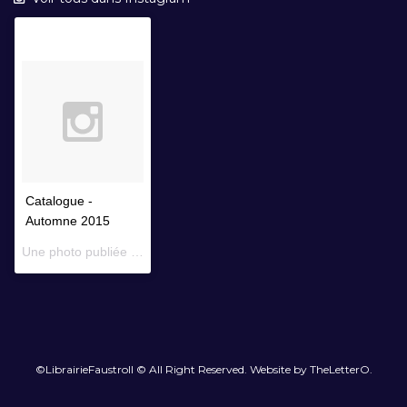
Catalogue -
Automne 2015
Une photo publiée par Librairie Faustroll (@librairiefaustroll) le
14 
©LibrairieFaustroll © All Right Reserved. Website by TheLetterO.