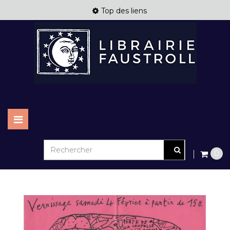
Top des liens
Basculer
la
navigation
0