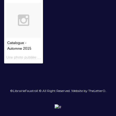
Catalogue -
Automne 2015
Une photo publiée par Librairie Faustroll (@librairiefaustroll) le
14 
©LibrairieFaustroll © All Right Reserved. Website by TheLetterO.