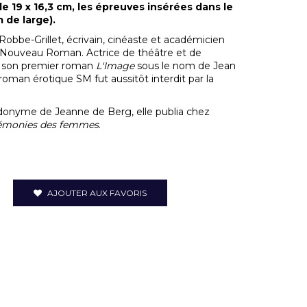
e 19 x 16,3 cm, les épreuves insérées dans le
m de large).
 Robbe-Grillet, écrivain, cinéaste et académicien
u Nouveau Roman. Actrice de théâtre et de
ia son premier roman
L'Image
sous le nom de Jean
roman érotique SM fut aussitôt interdit par la
eudonyme de Jeanne de Berg, elle publia chez
émonies des femmes
.
AJOUTER AUX FAVORIS