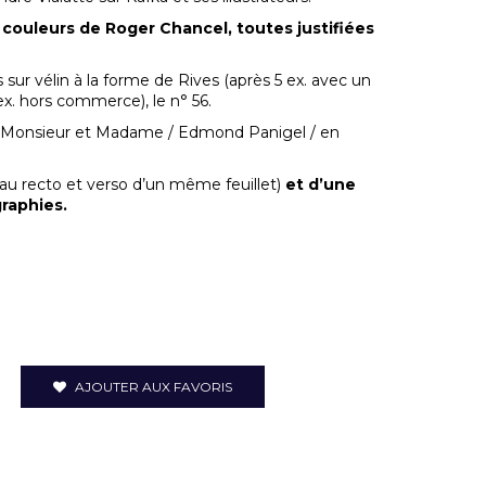
en couleurs de Roger Chancel, toutes justifiées
r vélin à la forme de Rives (après 5 ex. avec un
ex. hors commerce), le n° 56.
« A Monsieur et Madame / Edmond Panigel / en
au recto et verso d’un même feuillet)
et d’une
graphies.
AJOUTER AUX FAVORIS