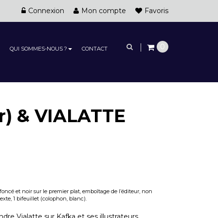
Connexion
Mon compte
Favoris
0
QUI SOMMES-NOUS ?
CONTACT
) & VIALATTE
t foncé et noir sur le premier plat, emboîtage de l’éditeur, non
exte, 1 bifeuillet (colophon, blanc).
dre Vialatte sur Kafka et ses illustrateurs.