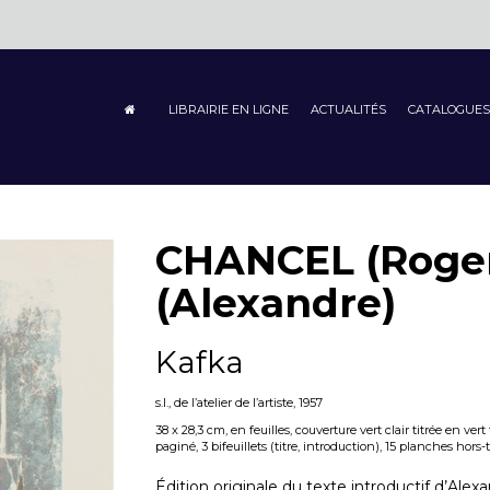
LIBRAIRIE EN LIGNE
ACTUALITÉS
CATALOGUES
CHANCEL (Roger
(Alexandre)
Kafka
s.l., de l’atelier de l’artiste, 1957
38 x 28,3 cm, en feuilles, couverture vert clair titrée en ver
paginé, 3 bifeuillets (titre, introduction), 15 planches hors-t
Édition originale du texte introductif d’Alexan