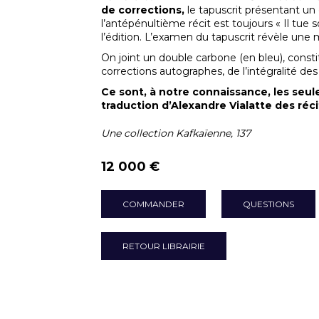
de corrections,
le tapuscrit présentant un é
l’antépénultième récit est toujours « Il tue so
l’édition. L’examen du tapuscrit révèle une m
On joint un double carbone (en bleu), cons
corrections autographes, de l’intégralité des 
Ce sont, à notre connaissance, les seule
traduction d’Alexandre Vialatte des réci
Une collection Kafkaïenne, 137
12 000 €
COMMANDER
QUESTIONS
RETOUR LIBRAIRIE