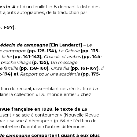
es in-4
et d’un feuillet in-8 donnant la liste des
t ajouts autographes, de la traduction par
 1-97),
édecin de campagne
[Ein Landarzt]
– Le
de campagne
(pp. 125-134),
La Galerie
(pp. 135-
la loi
(pp. 141-143),
Chacals et arabes
(pp. 144-
 proche village
(p. 155),
Un message
e famille
(pp. 158-160),
Onze fils
(pp. 161-167),
Il
2-174) et
Rapport pour une académie
(pp. 175-
tion du recueil, rassemblant ces récits, titré
La
 dans la collection « Du monde entier » chez
evue française en 1928, le texte de
La
uscrit « sa scie à contourner » (Nouvelle Revue
par « sa scie à découper » (p. 64 de l’édition de
t-être d’identifier d’autres différences.
de campagne
comportent quant à eux plus