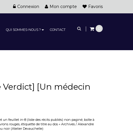
Connexion
Mon compte
Favoris
0
QUI SOMMES-NOUS ?
CONTACT
 Verdict] [Un médecin
t un feuillet in-8 (liste des récits publiés) non paginé, boîte à
ons rouges, étiquette de titre au dos « Archives / Alexandre
au noir (Atelier Devauchelle)