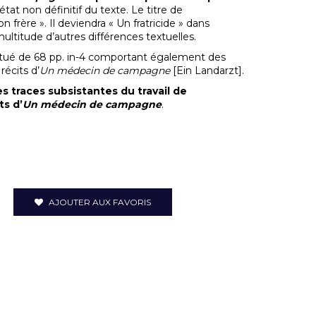
tat non définitif du texte. Le titre de
n frère ». Il deviendra « Un fratricide » dans
ultitude d’autres différences textuelles.
titué de 68 pp. in-4 comportant également des
récits d’
Un médecin de campagne
[Ein Landarzt].
s traces subsistantes du travail de
ts d’
Un médecin de campagne
.
AJOUTER AUX FAVORIS