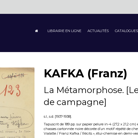
LIBRAIRIE EN LIGNE
ACTUALITÉS
CATALOGUES
KAFKA (Franz)
La Métamorphose. [Le
de campagne]
s.l., s.d. [1937-1938].
Tapuscrit de 189 pp. sur papier pelure in-4 (27,2 x 21,2 cm) e
chasses cartonnée noire décorée d’un motif répété de chevr
Vialatte / Franz Kafka / Récits », étui-chemise en demi-ve