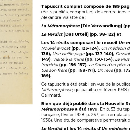
Tapuscrit complet composé de 189 pag
récits publiés, comportant des corrections e
Alexandre Vialatte de :
La Métamorphose
[Die Verwandlung] (pp.
Le Verdict
[Das Urteil] (pp. 98-122) et
Les 14 récits composant le recueil
Un m
Nouvel avocat
(pp. 123-124),
Un médecin 
136),
Une vieille page
(pp. 137-140),
Devant 
149),
Visite à la mine
(pp. 150-154),
Le Plus
impérial
(pp. 156-157),
Le Souci d’un père d
tue son frère
(pp. 168-171),
Un rêve
(pp. 17
189).
Ce tapuscrit a été établi en vue de la publica
Métamorphose,
qui paraîtra en février 1938
Gallimard.
Bien que déjà publié dans la Nouvelle R
Métamorphose
a été revu.
En p. 53 du tap
française, février 1928, p. 267) est remplacé 
1938). Une étude comparative permettrait peu
Le Verdict
et les 14 récits d’
Un médecin 