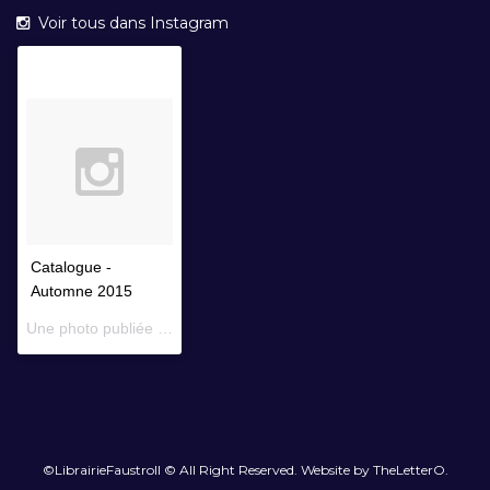
Voir tous dans Instagram
Catalogue -
Automne 2015
Une photo publiée par Librairie Faustroll (@librairiefaustroll) le
14 
©LibrairieFaustroll © All Right Reserved. Website by TheLetterO.