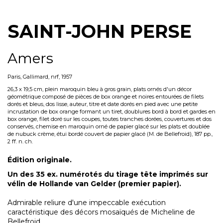
SAINT-JOHN PERSE
Amers
Paris, Gallimard, nrf, 1957
26,3 x 19,5 cm, plein maroquin bleu à gros grain, plats ornés d'un décor
géométrique composé de pièces de box orange et noires entourées de filets
dorés et bleus, dos lisse, auteur, titre et date dorés en pied avec une petite
incrustation de box orange formant un tiret, doublures bord à bord et gardes en
box orange, filet doré sur les coupes, toutes tranches dorées, couvertures et dos
conservés, chemise en maroquin orné de papier glacé sur les plats et doublée
de nubuck crème, étui bordé couvert de papier glacé (M. de Bellefroid), 187 pp.,
2 ff. n. ch.
Édition originale.
Un des 35 ex. numérotés du tirage tête imprimés sur
vélin de Hollande van Gelder (premier papier).
Admirable reliure d'une impeccable exécution
caractéristique des décors mosaïqués de Micheline de
Bellefroid.