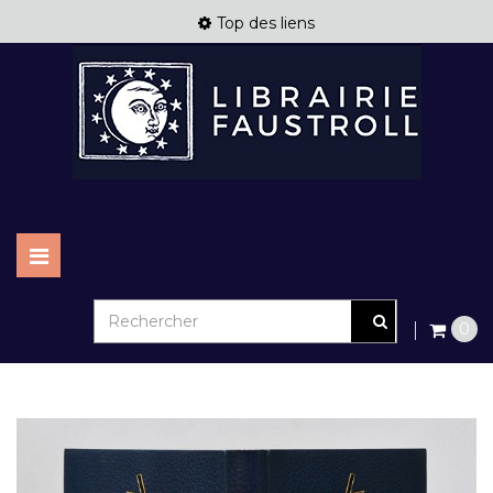
Top des liens
Basculer
la
navigation
0