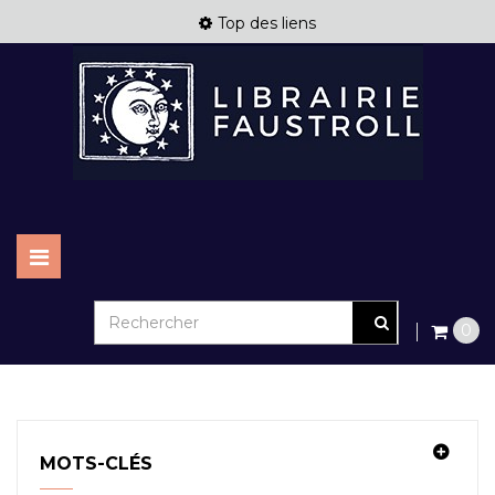
Top des liens
HOMOSEXUALITÉ
Basculer
la
navigation
0
MOTS-CLÉS