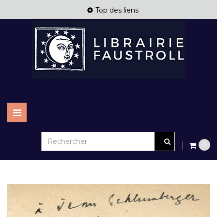
Top des liens
Basculer
la
navigation
0