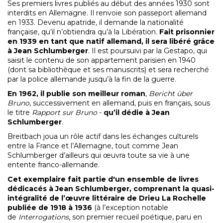
Ses premiers livres publiés au début des années 1930 sont
interdits en Allemagne. Il renvoie son passeport allemand
en 1933. Devenu apatride, il demande la nationalité
française, qu’il n’obtiendra qu’à la Libération.
Fait prisonnier
en 1939 en tant que natif allemand, il sera libéré grâce
à Jean Schlumberger
. Il est poursuivi par la Gestapo, qui
saisit le contenu de son appartement parisien en 1940
(dont sa bibliothèque et ses manuscrits) et sera recherché
par la police allemande jusqu’à la fin de la guerre.
En 1962, il publie son meilleur roman
,
Bericht über
Bruno
, successivement en allemand, puis en français, sous
le titre
Rapport sur Bruno
-
qu’il dédie à Jean
Schlumberger
.
Breitbach joua un rôle actif dans les échanges culturels
entre la France et l’Allemagne, tout comme Jean
Schlumberger d’ailleurs qui œuvra toute sa vie à une
entente franco-allemande.
Cet exemplaire fait partie d'un ensemble de livres
dédicacés à Jean Schlumberger, comprenant la quasi-
intégralité de l’œuvre littéraire de Drieu La Rochelle
publiée de 1918 à 1936
(à l’exception notable
de
Interrogations
, son premier recueil poétique, paru en