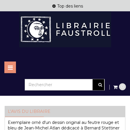
Top des liens
Basculer
la
navigation
0
L’AVIS DU LIBRAIRE
Exemplaire orné d'un dessin original au feutre rouge et
bleu de Jean-Michel Atlan dédicacé à Bernard Stettiner