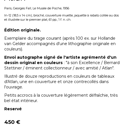
Paris, Georges Fall, Le Musée de Poche, 1956
In-12 (18,5 x 14 cm), broché, couverture muette, jaquette à rabats
collée au dos
et
illustrée sur le premier plat, 61 pp., 1 f. n. ch.
Édition originale.
Exemplaire du tirage courant (après 100 ex. sur Hollande
van Gelder accompagnés d'une lithographie originale en
couleurs).
Envoi autographe signé de l'artiste agrémenté d'un
dessin original en couleurs
: "à son Excellence / Bernard
Stettiner / éminent collectionneur / avec amitié / Atlan".
Illustré de douze reproductions en couleurs de tableaux
d'Atlan, une en couverture et onze contrecollés dans
l'ouvrage.
Petits accrocs à la couverture légèrement défraîchie, très
bel état intérieur.
Reservé
450 €