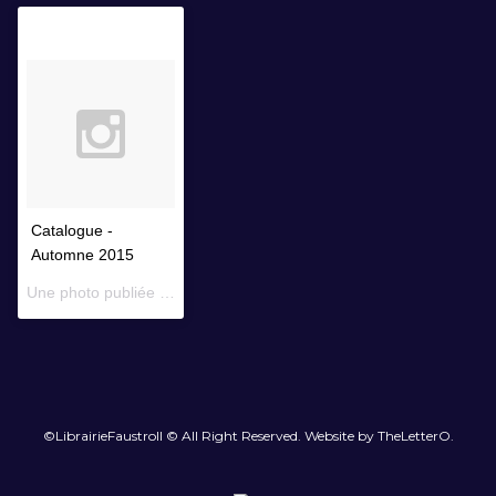
Catalogue -
Automne 2015
Une photo publiée par Librairie Faustroll (@librairiefaustroll) le
14 
©LibrairieFaustroll © All Right Reserved. Website by TheLetterO.