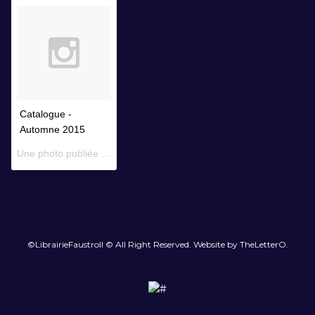
Catalogue -
Automne 2015
Une photo publiée par Librairie Faustroll (@librairiefaustroll) le
14 
©LibrairieFaustroll © All Right Reserved. Website by TheLetterO.