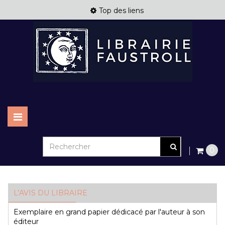
Top des liens
Basculer
la
navigation
0
L’AVIS DU LIBRAIRE
Exemplaire en grand papier dédicacé par l'auteur à son
éditeur