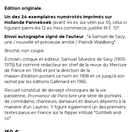
Édition originale.
Un des 24 exemplaires numérotés imprimés sur
Hollande Pannekoek
(avant 44 ex. sur vélin pur fil), celui-ci
figurant parmi les 12 ex. hors commerce, justifié M.F. 10".
Envoi autographe signé de l'auteur
: "à Samuel de Sacy,
une / nouvelle et précieuse amitié / Patrick Waldberg".
Broché, non coupé.
Écrivain, critique et éditeur,
Samuel Silvestre de Sacy (1905-
1975) fut nommé
rédacteur en chef de la revue du
Mercure
de France en 1946 et prit
la direction de la
maison d'édition
portant ce nom en 1958 et ce jusqu'à son
rachat par les éditions Gallimard en 1965.
Recueil constitué de
dix-sept chroniques de la vie
parisienne,
Promenoir de Paris
livre une série de portraits
de
comédiens, chanteurs, danseurs et diseurs dépeints à la
manière d'un Lautrec. Y figure également un des premiers
textes parus en France sur le flipper intitulé "Gottlieb and
co".
150 €