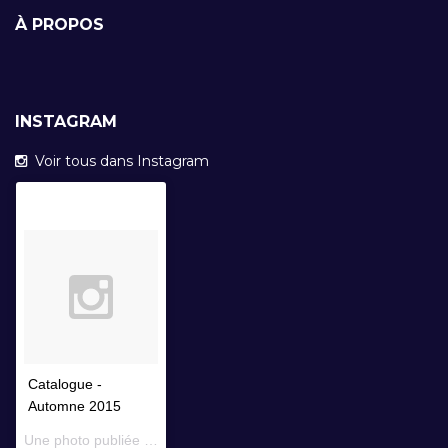
À PROPOS
INSTAGRAM
Voir tous dans Instagram
Catalogue -
Automne 2015
Une photo publiée par Librairie Faustroll (@librairiefaustroll) le
14 