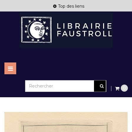
Top des liens
Basculer
la
navigation
0