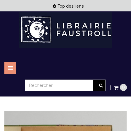
Top des liens
Basculer
la
navigation
0