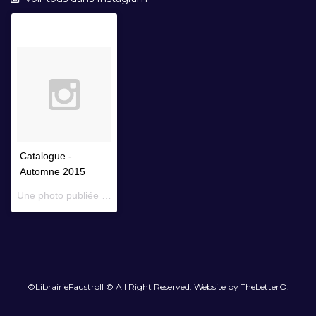
Catalogue -
Automne 2015
Une photo publiée par Librairie Faustroll (@librairiefaustroll) le
14 
©LibrairieFaustroll © All Right Reserved. Website by TheLetterO.