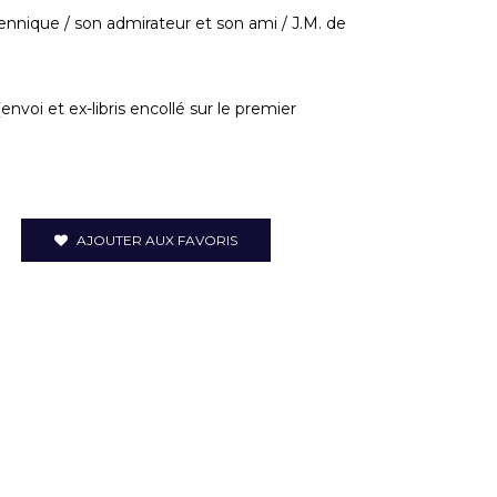
ennique / son admirateur et son ami / J.M. de
voi et ex-libris encollé sur le premier
AJOUTER AUX FAVORIS