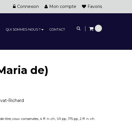
Connexion
Mon compte
Favoris
0
QUI SOMMES-NOUS ?
CONTACT
Maria de)
ivat-Richard
titre, couv. conservées, 4 ff. n. ch., VII pp., 175 pp., 2 ff. n. ch.