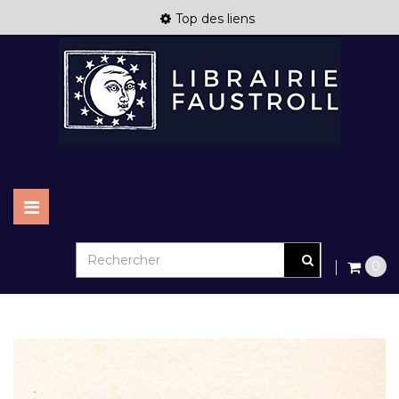
Top des liens
Basculer
la
navigation
0