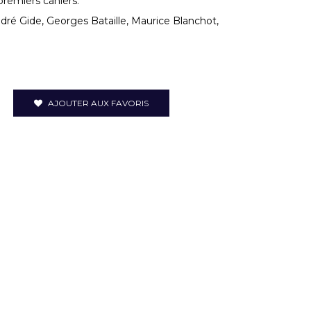
premiers cahiers.
dré Gide, Georges Bataille, Maurice Blanchot,
AJOUTER AUX FAVORIS