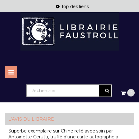
Top des liens
Basculer
la
navigation
0
L’AVIS DU LIBRAIRE
Superbe exemplaire sur Chine relié avec soin par
Antoinette Cerutti, truffé d'une carte autographe à