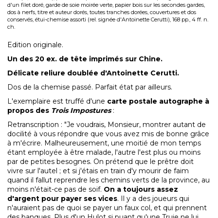
d'un filet doré, garde de soie moirée verte, papier bois sur les secondes gardes,
dos à nerfs, titre et auteur dorés, toutes tranches dorées, couvertures et dos
conservés, étui-chemise assorti (rel. signée d'Antoinette Cerutti), 168 pp., 4 ff. n.
ch.
Edition originale.
Un des 20 ex. de tête imprimés sur Chine.
Délicate reliure doublée d'Antoinette Cerutti.
Dos de la chemise passé. Parfait état par ailleurs.
L'exemplaire est truffé d'une
carte postale autographe à
propos des
Trois Impostures
:
Retranscription : "Je voudrais, Monsieur, montrer autant de
docilité à vous répondre que vous avez mis de bonne grâce
à m'écrire. Malheureusement, une moitié de mon temps
étant employée à être malade, l'autre l'est plus ou moins
par de petites besognes. On prétend que le prêtre doit
vivre sur l'autel ; et si j'étais en train d'y mourir de faim
quand il fallut reprendre les chemins verts de la province, au
moins n'était-ce pas de soif.
On a toujours assez
d'argent pour payer ses vices
. Il y a des joueurs qui
n'auraient pas de quoi se payer un faux col, et qui prennent
des banques. Plus d'un Hulot si puant qu'une Truie ne lui