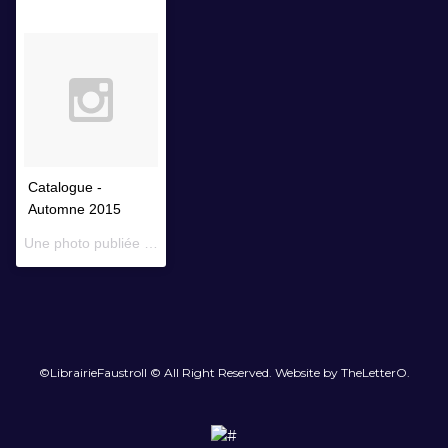
Catalogue -
Automne 2015
Une photo publiée par Librairie Faustroll (@librairiefaustroll) le
14 
©LibrairieFaustroll © All Right Reserved. Website by TheLetterO.