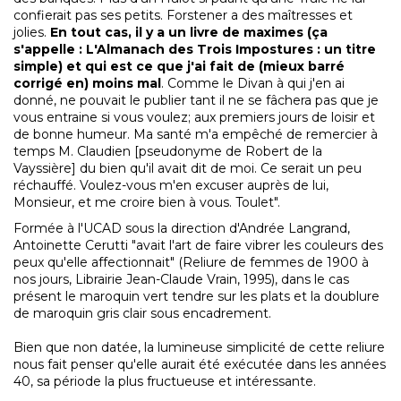
confierait pas ses petits. Forstener a des maîtresses et
jolies.
En tout cas, il y a un livre de maximes (ça
s'appelle : L'Almanach des Trois Impostures : un titre
simple) et qui est ce que j'ai fait de (mieux barré
corrigé en) moins mal
. Comme le Divan à qui j'en ai
donné, ne pouvait le publier tant il ne se fâchera pas que je
vous entraine si vous voulez; aux premiers jours de loisir et
de bonne humeur. Ma santé m'a empêché de remercier à
temps M. Claudien [pseudonyme de Robert de la
Vayssière] du bien qu'il avait dit de moi. Ce serait un peu
réchauffé. Voulez-vous m'en excuser auprès de lui,
Monsieur, et me croire bien à vous. Toulet".
Formée à l'UCAD sous la direction d'Andrée Langrand,
Antoinette Cerutti "avait l'art de faire vibrer les couleurs des
peux qu'elle affectionnait" (Reliure de femmes de 1900 à
nos jours, Librairie Jean-Claude Vrain, 1995), dans le cas
présent le maroquin vert tendre sur les plats et la doublure
de maroquin gris clair sous encadrement.
Bien que non datée, la lumineuse simplicité de cette reliure
nous fait penser qu'elle aurait été exécutée dans les années
40, sa période la plus fructueuse et intéressante.