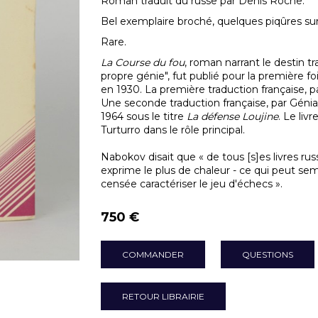
Roman traduit du russe par Denis Roche.
Bel exemplaire broché, quelques piqûres sur 
Rare.
La Course du fou
, roman narrant le destin t
propre génie", fut publié pour la première fo
en 1930. La première traduction française, p
Une seconde traduction française, par Génia
1964 sous le titre
La défense Loujine
. Le li
Turturro dans le rôle principal.
Nabokov disait que « de tous [s]es livres rus
exprime le plus de chaleur - ce qui peut se
censée caractériser le jeu d'échecs ».
750 €
COMMANDER
QUESTIONS
RETOUR LIBRAIRIE