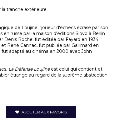
la tranche extérieure.
ragique de Loujine, "joueur d'échecs écrasé par son
is en russe par la maison d'éditions Slovo à Berlin
ar Denis Roche, fut éditée par Fayard en 1934.
 et René Cannac, fut publiée par Gallimard en
vre fut adapté au cinéma en 2000 avec John
ses,
La Défense Loujine
est celui qui contient et
mbler étrange au regard de la suprême abstraction
AJOUTER AUX FAVORIS