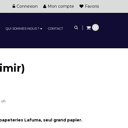
Connexion
Mon compte
Favoris
0
QUI SOMMES-NOUS ?
CONTACT
mir)
. ch.
 papeteries Lafuma, seul grand papier.