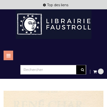
Top des liens
Basculer
la
navigation
0