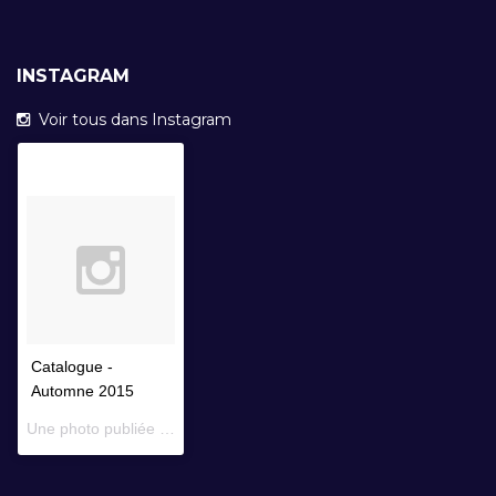
INSTAGRAM
Voir tous dans Instagram
Catalogue -
Automne 2015
Une photo publiée par Librairie Faustroll (@librairiefaustroll) le
14 