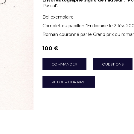
Envoi autographe signé de l'auteur
: "Po
Pascal".
Bel exemplaire.
Complet du papillon "En librairie le 2 fév. 200
Roman couronné par le Grand prix du roman 
100 €
COMMANDER
QUESTIONS
RETOUR LIBRAIRIE