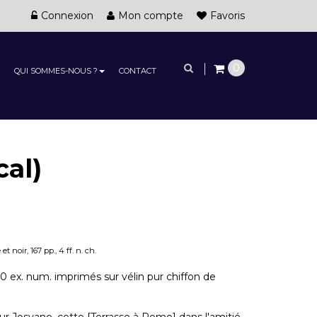
Connexion
Mon compte
Favoris
0
QUI SOMMES-NOUS ?
CONTACT
al)
noir, 167 pp., 4 ff. n. ch.
 50 ex. num. imprimés sur vélin pur chiffon de