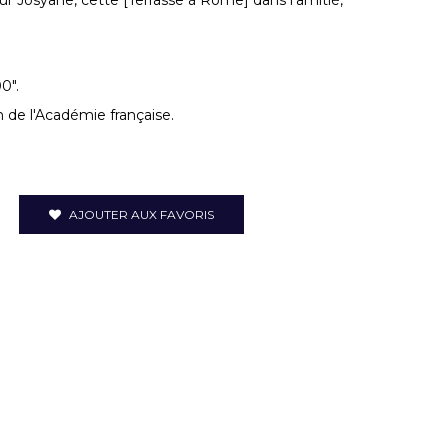
ur Josyane, cette [Terrasse à Rome] dans l'amitié,
0".
de l'Académie française.
AJOUTER AUX FAVORIS