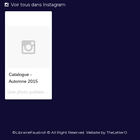
Voir tous dans Instagram
Catalogue -
Automne 2015
Une photo publiée par Librairie Faustroll (@librairiefaustroll) le
14 
©LibrairieFaustroll © All Right Reserved. Website by TheLetterO.