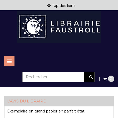
Top des liens
Basculer
la
navigation
0
L’AVIS DU LIBRAIRE
Exemplaire en grand papier en parfait état