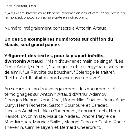
Paris, K éditeur, 1948
19,4 x 13,3 cm, broché, couv. blanche imprimée en noir et vert, 137 pp., 5 ff. n. ch.
(annonces), photographies hors-texte en noir et blanc.
Numéro intégralement consacré à Antonin Artaud.
Un des 50 exemplaires numérotés sur chiffon du
Marais, seul grand papier.
Y figurent des textes, pour la plupart inédits,
d'Antonin Artaud
: "Main d'ouvrier et main de singe", "Les
Cenci Acte I, scène I", "La coquille et le clergyman (scénario
de film)", "La Révolte du boucher", "Coleridge le traître",
"Lettres" et Il fallait d'abord avoir envie de vivre".
Au sommaire, on trouve également des documents et
témoignages sur Antonin Artaud d'Arthur Adamov,
Georges Braque, René Char, Roger Blin, Charles Dullin, Alain
Cuny, Henri Pichette, Gaston Bounoure et Caradec,
Jacques Audiberti, Alain Gheerbrant, Edouard Loeb, Henri
Parisot, L'Alchimiste, Maurice Nadeau, André Pieyre de
Mandiargues, Maurice Saillet, Manuel Cano de Castro, Paule
Thévenin, Camille Bryen et Bernard Gheerbrant.