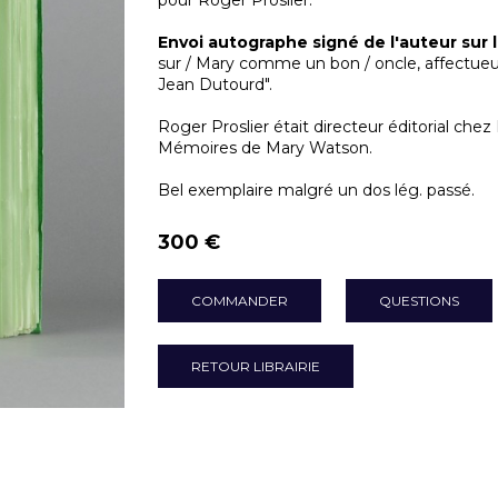
pour Roger Proslier.
Envoi autographe signé de l'auteur sur l
sur / Mary comme un bon / oncle, affectueux 
Jean Dutourd".
Roger Proslier était directeur éditorial ch
Mémoires de Mary Watson.
Bel exemplaire malgré un dos lég. passé.
300 €
COMMANDER
QUESTIONS
RETOUR LIBRAIRIE