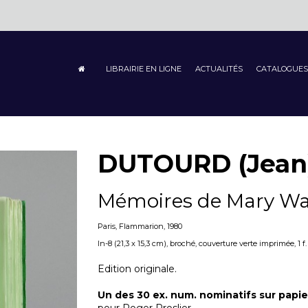
LIBRAIRIE EN LIGNE
ACTUALITÉS
CATALOGUES
DUTOURD (Jean
Mémoires de Mary W
Paris, Flammarion, 1980
In-8 (21,3 x 15,3 cm), broché, couverture verte imprimée, 1 f. n.
Edition originale.
Un des 30 ex. num. nominatifs sur papie