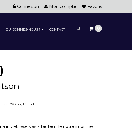
Connexion
Mon compte
Favoris
0
QUI SOMMES-NOUS ?
CONTACT
)
atson
 ch., 283 pp., 1 f. n. ch.
r vert
et réservés à l'auteur, le nôtre imprimé