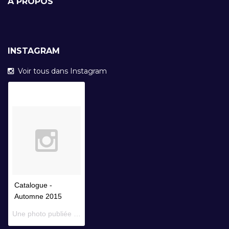
À PROPOS
INSTAGRAM
Voir tous dans Instagram
Catalogue -
Automne 2015
Une photo publiée par Librairie Faustroll (@librairiefaustroll) le
14 