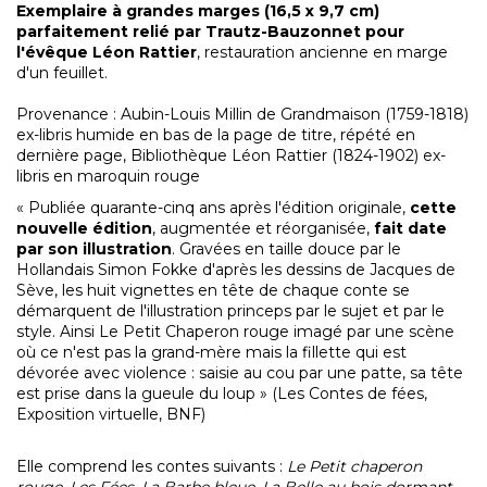
Exemplaire à grandes marges (16,5 x 9,7 cm)
parfaitement relié par Trautz-Bauzonnet pour
l'évêque Léon Rattier
, restauration ancienne en marge
d'un feuillet.
Provenance : Aubin-Louis Millin de Grandmaison (1759-1818)
ex-libris humide en bas de la page de titre, répété en
dernière page, Bibliothèque Léon Rattier (1824-1902) ex-
libris en maroquin rouge
« Publiée quarante-cinq ans après l'édition originale,
cette
nouvelle édition
, augmentée et réorganisée,
fait date
par son illustration
. Gravées en taille douce par le
Hollandais Simon Fokke d'après les dessins de Jacques de
Sève, les huit vignettes en tête de chaque conte se
démarquent de l'illustration princeps par le sujet et par le
style. Ainsi Le Petit Chaperon rouge imagé par une scène
où ce n'est pas la grand-mère mais la fillette qui est
dévorée avec violence : saisie au cou par une patte, sa tête
est prise dans la gueule du loup » (Les Contes de fées,
Exposition virtuelle, BNF)
Elle comprend les contes suivants :
Le Petit chaperon
rouge
,
Les Fées
,
La Barbe bleue
,
La Belle au bois dormant
,