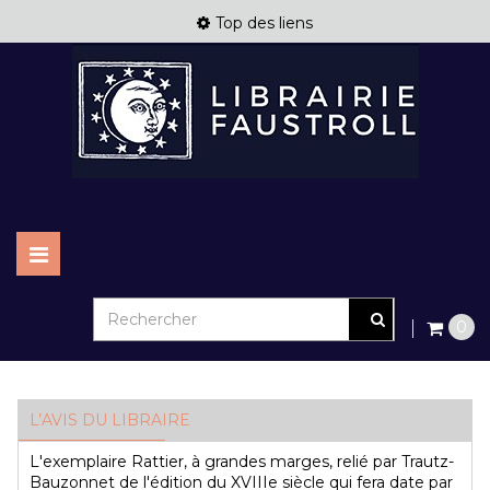
Top des liens
Basculer
la
navigation
0
L’AVIS DU LIBRAIRE
L'exemplaire Rattier, à grandes marges, relié par Trautz-
Bauzonnet de l'édition du XVIIIe siècle qui fera date par