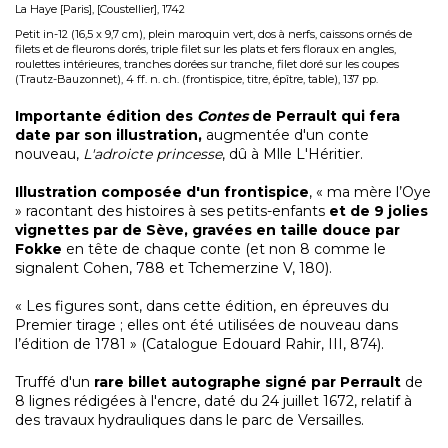
La Haye [Paris], [Coustellier], 1742
Petit in-12 (16,5 x 9,7 cm), plein maroquin vert, dos à nerfs, caissons ornés de
filets et de fleurons dorés, triple filet sur les plats et fers floraux en angles,
roulettes intérieures, tranches dorées sur tranche, filet doré sur les coupes
(Trautz-Bauzonnet), 4 ff. n. ch. (frontispice, titre, épître, table), 137 pp.
Importante édition des
Contes
de Perrault qui fera
date par son illustration,
augmentée d'un conte
nouveau,
L'adroicte princesse
, dû à Mlle L'Héritier.
Illustration composée d'un frontispice
, « ma mère l’Oye
» racontant des histoires à ses petits-enfants
et de 9 jolies
vignettes par de Sève, gravées en taille douce par
Fokke
en tête de chaque conte (et non 8 comme le
signalent Cohen, 788 et Tchemerzine V, 180).
« Les figures sont, dans cette édition, en épreuves du
Premier tirage ; elles ont été utilisées de nouveau dans
l’édition de 1781 » (Catalogue Edouard Rahir, III, 874).
Truffé d'un
rare billet autographe
signé par Perrault
de
8 lignes rédigées à l'encre, daté du 24 juillet 1672, relatif à
des travaux hydrauliques dans le parc de Versailles.