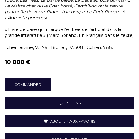
Le Maître chat ou le Chat botté
,
Cendrillon ou la petite
pantoufle de verre
,
Riquet à la houpe
,
Le Petit Poucet
et
L'Adroicte princesse
.
« Livre de base qui marque l’entrée de l’art oral dans la
grande littérature » (Marc Soriano, En Français dans le texte)
Tchemerzine, V, 179 ; Brunet, IV, 508 ; Cohen, 788.
10 000 €
COMMANDER
QUESTIONS
AJOUTER AUX FAVORIS