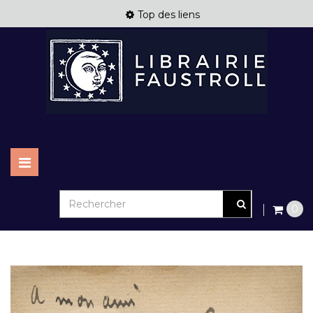
Top des liens
Basculer
la
navigation
0