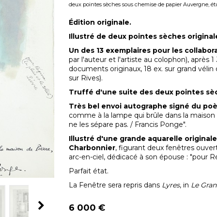
deux pointes sèches sous chemise de papier Auvergne, ét
Édition originale.
Illustré de deux pointes sèches original
Un des 13 exemplaires pour les collabor
par l'auteur et l'artiste au colophon), après
documents originaux, 18 ex. sur grand vélin
sur Rives).
Truffé d'une suite des deux pointes sè
Très bel envoi autographe signé du poèt
comme à la lampe qui brûle dans la maison de
ne les sépare pas. / Francis Ponge".
Illustré d'une grande aquarelle origina
Charbonnier
, figurant deux fenêtres ouvert
arc-en-ciel, dédicacé à son épouse : "pour Rég
Parfait état.
La Fenêtre sera repris dans
Lyres
, in
Le Gran
6 000 €