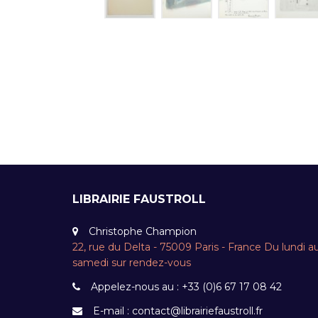
LIBRAIRIE FAUSTROLL
Christophe Champion
22, rue du Delta - 75009 Paris - France Du lundi a
samedi sur rendez-vous
Appelez-nous au :
+33 (0)6 67 17 08 42
E-mail :
contact@librairiefaustroll.fr