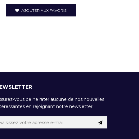
AJOUTER AUX FAVORIS
EWSLETTER
ssurez-vous de ne rater aucune de nos nouvelles
téressantes en rejoignant notre newsletter.