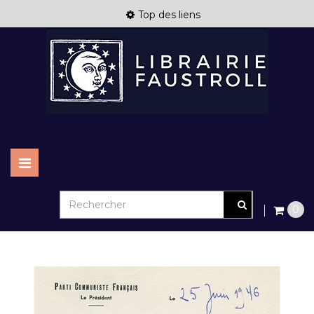
Top des liens
Basculer
la
navigation
0