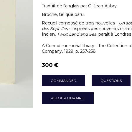
Traduit de l'anglais par G. Jean-Aubry.
Broché, tel que paru.
Recueil composé de trois nouvelles -
Un sou
des Sept-Iles
- inspirées des souvenirs maritim
Indien,
Twixt Land and Sea
, paraît à Londre
A Conrad memorial library - The Collection 
Company, 1929, p. 257-258
300 €
COMMANDER
QUESTIONS
RETOUR LIBRAIRIE