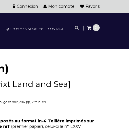
Connexion
Mon compte
Favoris
0
QUI SOMMES-NOUS ?
CONTACT
h)
wixt Land and Sea]
e et noir, 284 pp., 2 ff. n. ch.
osés au format in-4 Tellière imprimés sur
e nrf
(premier papier), celui-ci le n° LXXV.