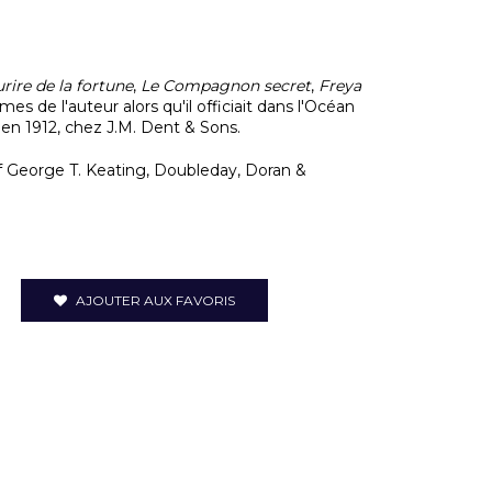
rire de la fortune
,
Le Compagnon secret
,
Freya
es de l'auteur alors qu'il officiait dans l'Océan
s en 1912, chez J.M. Dent & Sons.
of George T. Keating, Doubleday, Doran &
AJOUTER AUX FAVORIS