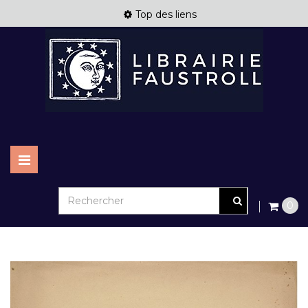
Top des liens
Basculer
la
navigation
0