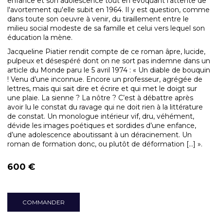
enfance et son adolescence tout en évoquant
l'attente de
l'avortement qu'elle subit en 1964. Il y est question, comme
dans toute son oeuvre à venir, du tiraillement entre le
milieu social modeste de sa famille et celui vers lequel son
éducation la mène.
Jacqueline Piatier rendit compte de c
e roman âpre, lucide,
pulpeux et désespéré dont on ne sort pas
indemne dans un
article du Monde paru le 5 avril 1974 : « Un diable de bouquin
! Venu d’une inconnue. Encore un professeur, agrégée de
lettres, mais qui sait dire et écrire et qui met le doigt sur
une plaie. La sienne ? La nôtre ? C’est à débattre après
avoir lu le constat du ravage qui ne doit rien à la littérature
de constat. Un monologue intérieur vif, dru, véhément,
dévide les images poétiques et sordides d’une enfance,
d’une adolescence aboutissant à un déracinement. Un
roman de formation donc, ou plutôt de déformation [...] ».
600 €
COMMANDER