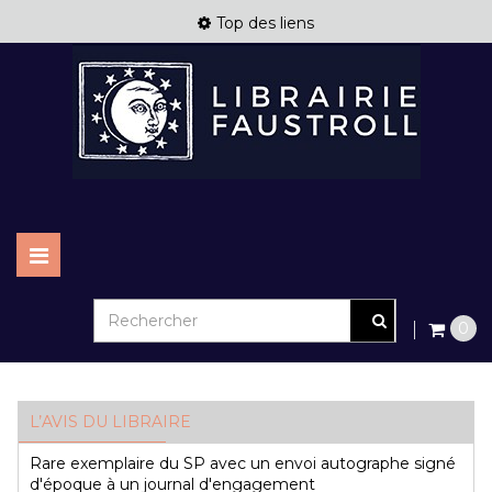
Top des liens
Basculer
la
navigation
0
L’AVIS DU LIBRAIRE
Rare exemplaire du SP avec un envoi autographe signé
d'époque à un journal d'engagement