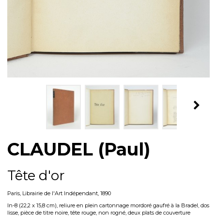
CLAUDEL (Paul)
Tête d'or
Paris, Librairie de l'Art Indépendant, 1890
In-8 (22,2 x 15,8 cm), reliure en plein cartonnage
mordoré
gaufré à la Bradel, dos
lisse, pièce de titre noire, tête rouge,
non rogné,
deux plats de couverture