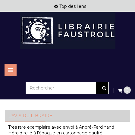
Top des liens
Basculer
la
navigation
0
L’AVIS DU LIBRAIRE
Très rare exemplaire avec envoi à André-Ferdinand
Hérold relié à l'époque en cartonnage gaufré