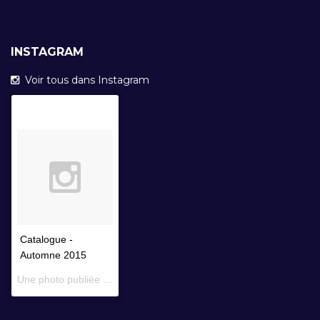
INSTAGRAM
Voir tous dans Instagram
Catalogue -
Automne 2015
Une photo publiée par Librairie Faustroll (@librairiefaustroll) le
14 