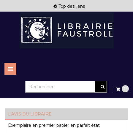
Top des liens
Basculer
la
navigation
0
L’AVIS DU LIBRAIRE
Exemplaire en premier papier en parfait état