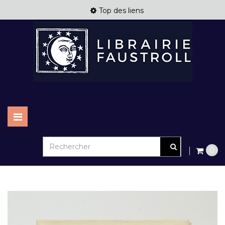
Top des liens
Basculer
la
navigation
0