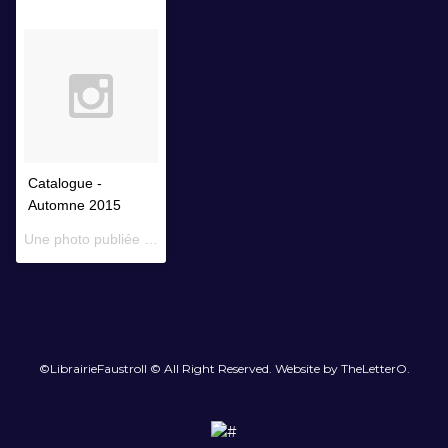
Catalogue -
Automne 2015
Une photo publiée par Librairie Faustroll (@librairiefaustroll) le
14 
©LibrairieFaustroll © All Right Reserved. Website by TheLetterO.