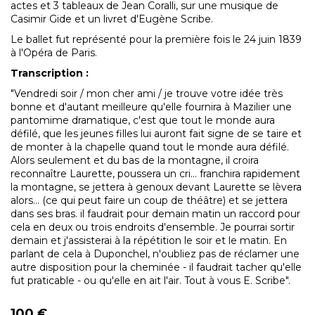
actes et 3 tableaux de Jean Coralli, sur une musique de
Casimir Gide et un livret d'Eugène Scribe.
Le ballet fut représenté pour la première fois le 24 juin 1839
à l'Opéra de Paris.
Transcription :
"Vendredi soir / mon cher ami / je trouve votre idée très
bonne et d'autant meilleure qu'elle fournira à Mazilier une
pantomime dramatique, c'est que tout le monde aura
défilé, que les jeunes filles lui auront fait signe de se taire et
de monter à la chapelle quand tout le monde aura défilé.
Alors seulement et du bas de la montagne, il croira
reconnaître Laurette, poussera un cri... franchira rapidement
la montagne, se jettera à genoux devant Laurette se lèvera
alors... (ce qui peut faire un coup de théâtre) et se jettera
dans ses bras. il faudrait pour demain matin un raccord pour
cela en deux ou trois endroits d'ensemble. Je pourrai sortir
demain et j'assisterai à la répétition le soir et le matin. En
parlant de cela à Duponchel, n'oubliez pas de réclamer une
autre disposition pour la cheminée - il faudrait tacher qu'elle
fut praticable - ou qu'elle en ait l'air. Tout à vous E. Scribe".
100 €