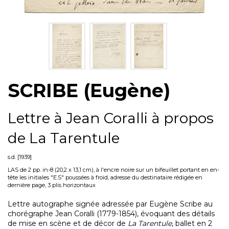
SCRIBE (Eugène)
Lettre à Jean Coralli à propos
de La Tarentule
s.d. [1939]
LAS de 2 pp. in-8 (20,2 x 13,1 cm), à l'encre noire sur un bifeuillet portant en en-
tête les initiales "E.S" poussées à froid, adresse du destinataire rédigée en
dernière page, 3 plis horizontaux
Lettre autographe signée
adressée
par Eugène Scribe au
chorégraphe Jean Coralli (1779-1854), évoquant des détails
de mise en scène et de décor de
La Tarentule
, ballet en 2