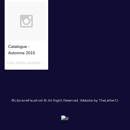
Catalogue -
Automne 2015
Une photo publiée par Librairie Faustroll (@librairiefaustroll) le
14 
©LibrairieFaustroll © All Right Reserved. Website by TheLetterO.