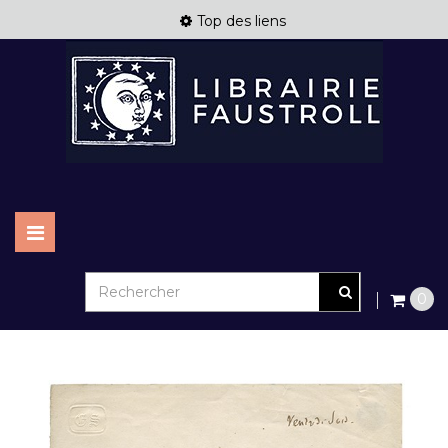
Top des liens
Basculer
la
navigation
0