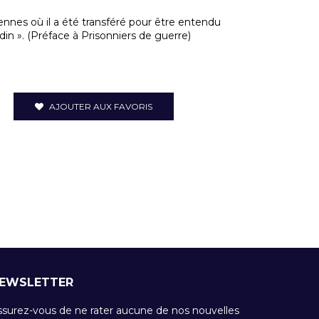
ennes où il a été transféré pour être entendu
in ». (Préface à Prisonniers de guerre)
AJOUTER AUX FAVORIS
EWSLETTER
ssurez-vous de ne rater aucune de nos nouvelles