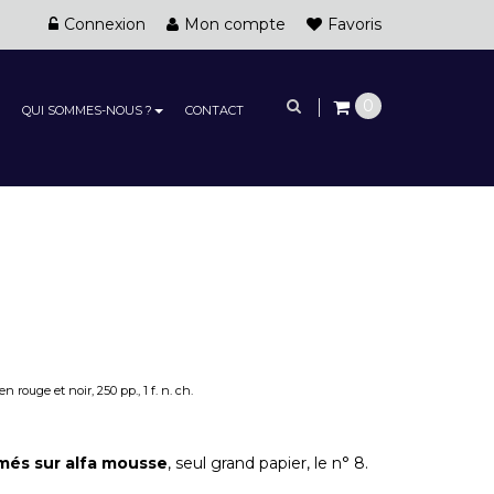
Connexion
Mon compte
Favoris
0
QUI SOMMES-NOUS ?
CONTACT
 rouge et noir, 250 pp., 1 f. n. ch.
més sur alfa mousse
, seul grand papier, le n° 8.