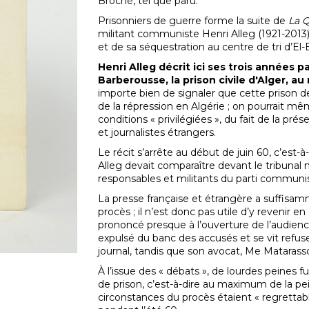
Broché, tel que paru.
Prisonniers de guerre forme la suite de
La 
militant communiste Henri Alleg (1921-2013) 
et de sa séquestration au centre de tri d’El-B
Henri Alleg décrit ici ses trois années 
Barberousse, la prison civile d'Alger, a
importe bien de signaler que cette prison d
de la répression en Algérie ; on pourrait mêm
conditions « privilégiées », du fait de la prés
et journalistes étrangers.
Le récit s’arrête au début de juin 60, c’est-à
Alleg devait comparaître devant le tribunal 
responsables et militants du parti communis
La presse française et étrangère a suffisam
procès ; il n’est donc pas utile d’y revenir e
prononcé presque à l’ouverture de l’audience
expulsé du banc des accusés et se vit refuse
journal, tandis que son avocat, Me Matarass
À l’issue des « débats », de lourdes peines 
de prison, c’est-à-dire au maximum de la pe
circonstances du procès étaient « regrettab