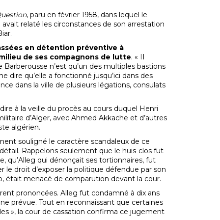
Question
, paru en février 1958, dans lequel le
avait relaté les circonstances de son arrestation
iar.
passées en détention préventive à
u milieu de ses compagnons de lutte
. « II
e Barberousse n’est qu’un des multiples bastions
e dire qu’elle a fonctionné jusqu’ici dans des
ence dans la ville de plusieurs légations, consulats
-dire à la veille du procès au cours duquel Henri
militaire d’Alger, avec Ahmed Akkache et d’autres
te algérien.
ment souligné le caractère scandaleux de ce
n détail. Rappelons seulement que le huis-clos fut
, qu’Alleg qui dénonçait ses tortionnaires, fut
r le droit d’exposer la politique défendue par son
o, était menacé de comparution devant la cour.
furent prononcées. Alleg fut condamné à dix ans
ine prévue. Tout en reconnaissant que certaines
les », la cour de cassation confirma ce jugement