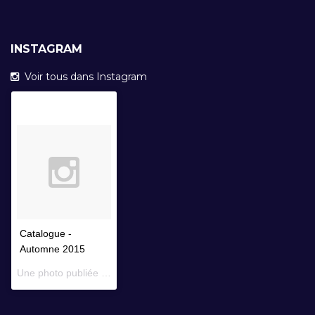
INSTAGRAM
Voir tous dans Instagram
Catalogue -
Automne 2015
Une photo publiée par Librairie Faustroll (@librairiefaustroll) le
14 