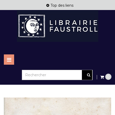
Top des liens
Basculer
la
navigation
0
New