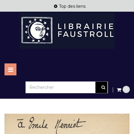
Top des liens
Basculer
la
navigation
0
New