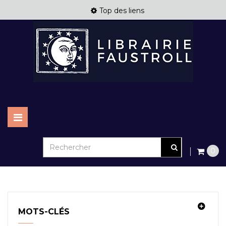
Top des liens
BELLES
PROVENANCES
Basculer
la
navigation
0
MOTS-CLÉS